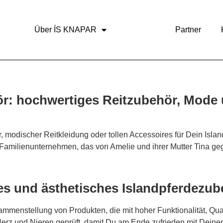
Über ÍS KNAPAR
Shop
Partner
ör: hochwertiges Reitzubehör, Mode
modischer Reitkleidung oder tollen Accessoires für Dein Islan
amilienunternehmen, das von Amelie und ihrer Mutter Tina geg
ges und ästhetisches Islandpferdezu
menstellung von Produkten, die mit hoher Funktionalität, Qua
 Herz und Nieren geprüft, damit Du am Ende zufrieden mit Dein